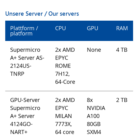
Unsere Server / Our servers
Plattform /
CPU
GPU
RAM
platform
Supermicro
2x AMD
None
4 TB
A+ Server AS-
EPYC
2124US-
ROME
TNRP
7H12,
64-Core
GPU-Server
2x AMD
8x
2 TB
Supermicro
EPYC
NVIDIA
A+ Server
MILAN
A100
4124GO-
7773X,
80GB
NART+
64 core
SXM4