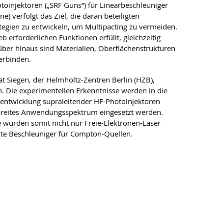
toinjektoren („SRF Guns“) für Linearbeschleuniger
e) verfolgt das Ziel, die daran beteiligten
gien zu entwickeln, um Multipacting zu vermeiden.
b erforderlichen Funktionen erfüllt, gleichzeitig
über hinaus sind Materialien, Oberflächenstrukturen
erbinden.
ät Siegen, der Helmholtz-Zentren Berlin (HZB),
Die experimentellen Erkenntnisse werden in die
erentwicklung supraleitender HF-Photoinjektoren
n breites Anwendungsspektrum eingesetzt werden.
e würden somit nicht nur Freie-Elektronen-Laser
kte Beschleuniger für Compton-Quellen.