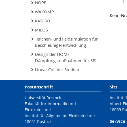
HOPE
WAKOMP
Kenn-Nr
KADISO
MILOS
Teilchen- und Feldsimulation für
Beschleunigerentwicklung
Design der HOM-
Dämpfungsmaßnahmen für SPL
Linear Collider Studien
Postanschrift
Sitz
Universität Rostock
Institut 
Fakultät für Informatik und
Albert-Ei
Elektrotechnik
18059 Ro
Institut für Allgemeine Elektrotechnik
Service
18051 Rostock