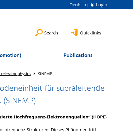
Deutsch
Login
Search
Quicklinks
romotion)
Publications
ccelerator physics
SINEMP
hodeneinheit für supraleitende
, (SINEMP)
zierte Hochfrequenz-Elektronenquellen“ (HOPE)
Hochfrequenz-Strukturen. Dieses Phänomen tritt