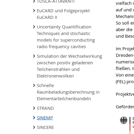
TOSCA-ATTAVANTI
vielfach
auf und v
EuCARD und Folgeprojekt
Mechanis
EuCARD II
So soll 
Uncertainty Quantification
aber die
Techniques and stochastic
und Besc
models for superconducting
radio frequency cavities
Im Proje
Dresden-
Simulation der Wechselwirkung
numerisc
zwischen positiv geladenen
fließen.
Teilchenstrahlen und
Von eine
Elektronenwolken
(FEL) pr
Schnelle
Raumbeladungsberechnung in
Projektv
Elementarteilchenbündeln
Geförder
STRAND
SINEMP
SINCERE