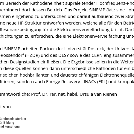
 im Bereich der Kathodeneinheit supraleitender Hochfrequenz-Pho
erhindert dort dessen Betrieb. Das Projekt SINEMP (lat.: sine - ohn
men eingehend zu untersuchen und darauf aufbauend zwei Strate
eine neue HF-Struktur entworfen werden, welche alle für den Betrie
 Resonanzbedingung für die Elektronenvervielfachung bricht. Dar
hichtungen zu erforschen, die eine Elektronenvervielfachung unt
kt SINEMP arbeiten Partner der Universität Rostock, der Universit
Rossendorf (HZDR) und des DESY sowie des CERN eng zusammen. 
hen Designstudien einfließen. Die Ergebnisse sollen in die Weit
 In diese Quellen können dann unterschiedliche Kathoden für ei
r solchen hochbrillanten und dauerstrichfähigen Elektronenquell
ofitieren, sondern auch Energy Recovery LINACs (ERL) und kompa
erantwortliche:
Prof. Dr. rer. nat. habil. Ursula van Rienen
t von