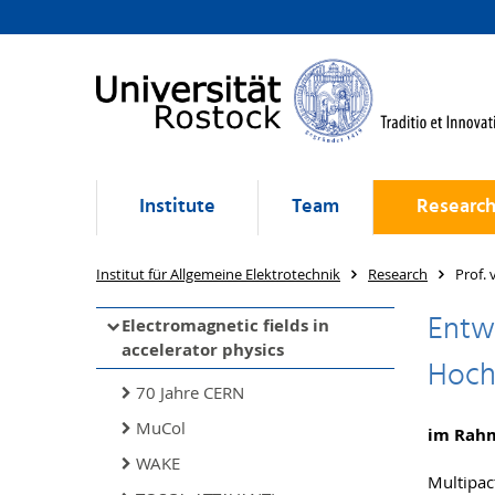
Institute
Team
Researc
Institut für Allgemeine Elektrotechnik
Research
Prof. 
Entwi
Electromagnetic fields in
accelerator physics
Hoch
70 Jahre CERN
MuCol
im Rah
WAKE
Multipac