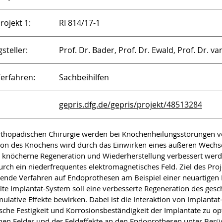
rojekt 1:
RI 814/17-1
steller:
Prof. Dr. Bader, Prof. Dr. Ewald, Prof. Dr. v
erfahren:
Sachbeihilfen
gepris.dfg.de/gepris/projekt/48513284
rthopädischen Chirurgie werden bei Knochenheilungsstörungen ver
ion des Knochens wird durch das Einwirken eines äußeren Wechse
knöcherne Regeneration und Wiederherstellung verbessert werden.
urch ein niederfrequentes elektromagnetisches Feld. Ziel des Proje
rende Verfahren auf Endoprothesen am Beispiel einer neuartigen
lte Implantat-System soll eine verbesserte Regeneration des gesc
mulative Effekte bewirken. Dabei ist die Interaktion von Implantat
che Festigkeit und Korrosionsbeständigkeit der Implantate zu op
chen Felder und der Feldeffekte an den Endoprothesen unter Ber