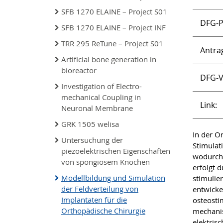
SFB 1270 ELAINE – Project S01
DFG-P
SFB 1270 ELAINE – Project INF
TRR 295 ReTune – Project S01
Antrag
Artificial bone generation in
bioreactor
DFG-V
Investigation of Electro-
mechanical Coupling in
Link:
Neuronal Membrane
GRK 1505 welisa
In der O
Untersuchung der
Stimulat
piezoelektrischen Eigenschaften
wodurch 
von spongiösem Knochen
erfolgt d
Modellbildung und Simulation
stimulie
der Feldverteilung von
entwicke
Implantaten für die
osteosti
Orthopädische Chirurgie
mechanis
elektris