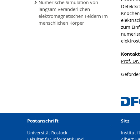
Numerische Simulation von
Defektsi
langsam veränderlichen
Knochend
elektromagnetischen Feldern im
elektris
menschlichen Körper
zum Einf
numerisc
elektros
Kontakt
Prof. Dr
Geförder
Postanschrift
Sitz
Universität Rostock
Institut 
Fakultät für Informatik und
Albert-Ei